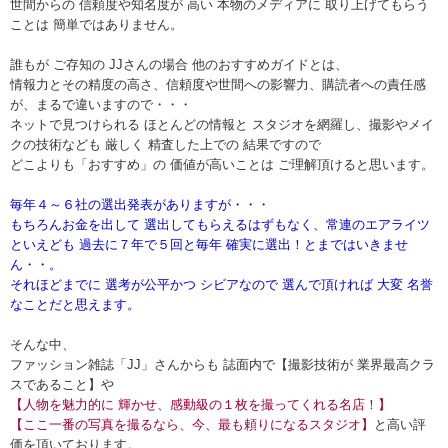
世間からの 信頼度や知名度が 高い 本物のメディアに 取り上げてもらう
ことは 簡単ではありません。
誰もが ご存知の JJさんの場合 他のおすすめガイドとは、
情報力とその精度の高さ、信頼度や世間への影響力、購読者への責任感
が、まるで違いますので・・・
ネットで見つけられる ほとんどの情報と スタジオを網羅し、撮影やメイ
クの技術なども 厳しく 精査した上での 結果ですので
どこよりも「おすすめ」の 価値が高いことは ご理解頂けると思います。
毎年４～６社の選出発表がありますが・・・
もちろんお金を出して 選出してもらえるはずもなく、常連のエアライツ
といえども 過去に７年で５回と毎年 確実に選出！とまではいきませ
ん・・。
それほどまでに 選考が公平かつ シビアなので 選んで頂ければ 大変 名誉
なことだと思えます。
そんな中、
ファッション雑誌「JJ」さんからも 誌面内で【撮影技術が 業界最高クラ
スであること】や
【人物を魅力的に 輝かせ、感動級の１枚を撮ってくれる名店！】
【ここ一番の写真を撮るなら、今、最も頼りになるスタジオ】
と高い評
価を頂いております。