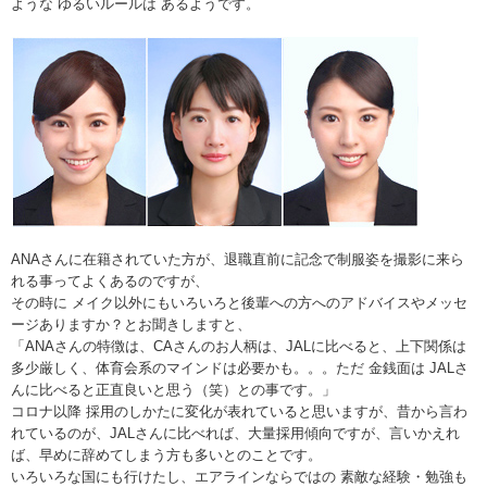
ような ゆるいルールは あるようです。
ANAさんに在籍されていた方が、退職直前に記念で制服姿を撮影に来ら
れる事ってよくあるのですが、
その時に メイク以外にもいろいろと後輩への方へのアドバイスやメッセ
ージありますか？とお聞きしますと、
「ANAさんの特徴は、CAさんのお人柄は、JALに比べると、上下関係は
多少厳しく、体育会系のマインドは必要かも。。。ただ 金銭面は JALさ
んに比べると正直良いと思う（笑）との事です。」
コロナ以降 採用のしかたに変化が表れていると思いますが、昔から言わ
れているのが、JALさんに比べれば、大量採用傾向ですが、言いかえれ
ば、早めに辞めてしまう方も多いとのことです。
いろいろな国にも行けたし、エアラインならではの 素敵な経験・勉強も