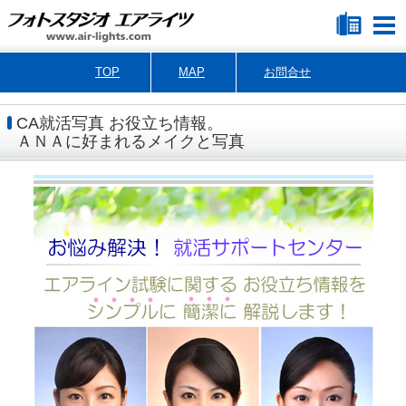
TOP
MAP
お問合せ
CA就活写真 お役立ち情報。
ＡＮＡに好まれるメイクと写真