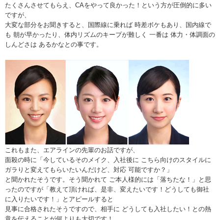
たくさんさせてもらえ、CAをやって良かった！という方が圧倒的に多い
ですが、
大変な部分をお聞きすると、国際線に乗れば 時差ボケもあり、国内線で
も 朝が早かったり、体内リズムのキープが難しく 一番は 体力・体調面の
しんどさは あるかなとの事です。
これもまた、エアラインの先輩のお話ですが、
面殺の時に「今しているそのメイク、入社後に こちら向けのスタイルに
ガラりと変えてもらいたいんだけど、対応 可能ですか？」
と聞かれたそうです。そう聞かれて ご本人様的には「落ちたな！」と思
ったのですが「教えて頂ければ、是非、変えたいです！どうしても御社
に入りたいです！」とアピールすると
見事に合格されたそうですので、相手に どうしても入社したい！との熱
意を伝えることが何よりも大切です！