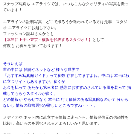
スナップ写真も エアライツでは、いつもこんなクオリティの写真を撮っ
ています！
エアラインの証明写真、どこで撮ろうか迷われている方は是非、スタジ
オ エアライツにお越し下さい。
ファッション誌JJさんからも
【本当に上手い東京・横浜を代表するスタジオ！】
として
何度も お薦めを頂いております！
そういえば
世の中には 雑誌やネットなど 様々な世界で
「おすすめ写真館ガイド」って多数 存在してますよね。中には 本当に役
に立つサイトもありますが、多くが
お金を払って あたかも第三者に 熱烈におすすめされている風を装って 掲
載してもらうスタイルが多く、
どの情報が やらせでなく 本当に 行く価値のある写真館なのか？ 分から
ないし 情報の取捨選択が難しいところですね・・・。
メディアや ネット内に乱立する情報に迷ったら、情報発信元の信頼性を
比較し 高いものを選択されるとよろしいかと思います。