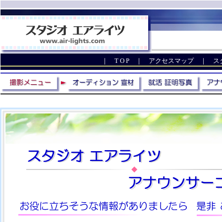
新横浜 フォトスタジオ エアライツ スタジオコンセプト
クオリティの高い写真で良心的な価格を実現！エアライツが
｜
T O P
｜
アクセスマップ
｜
ス