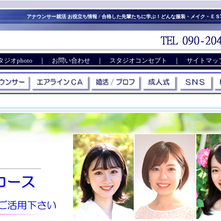
アナウンサー就活 お役立ち情報 / 合格した先輩たちに学ぶ！どんな服装・メイク・Ｅ
あなたのご期待に応えます。
タジオphoto
｜
お問い合わせ
｜
スタジオコンセプト
｜
サイトマッ