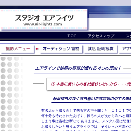
「憧れの企業に提出する大切な証明写真」
比べて下さい。このクオリティでこの価格を実現。本物志向のあなたの期待に応
こだわりの撮影技術で確実に好感度アップの証明写真をお約束。
志望されている業界に好まれている傾向をアドバイス。
｜
T O P
｜
アクセスマップ
｜
ス
有名店から撮り直しで来る方の声を聞くと「コミコミで
何十分も待たされたあげく、後ろの人が次から次へと順
しまう事は当社は断じて ありません。メンタル面は想
お撮りしたいと思うエアライツでは、そういった不満や