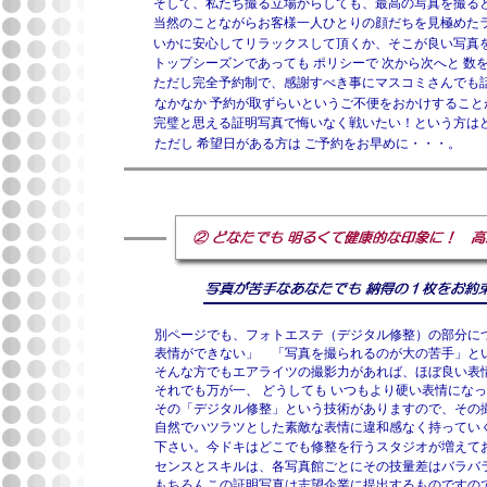
そして、私たち撮る立場からしても、最高の写真を撮る
当然のことながらお客様一人ひとりの顔だちを見極めた
いかに安心してリラックスして頂くか、そこが良い写真
トップシーズンであっても ポリシーで 次から次へと 
ただし完全予約制で、感謝すべき事にマスコミさんでも
なかなか 予約が取ずらいというご不便をおかけするこ
完璧と思える証明写真で悔いなく戦いたい！という方は
ただし 希望日がある方は ご予約をお早めに・・・。
別ページでも、フォトエステ（デジタル修整）の部分に
表情ができない」 「写真を撮られるのが大の苦手」と
そんな方でもエアライツの撮影力があれば、ほぼ良い表
それでも万が一、 どうしても いつもより硬い表情にな
その「デジタル修整」という技術がありますので、その
自然でハツラツとした素敵な表情に違和感なく持ってい
下さい。今ドキはどこでも修整を行うスタジオが増えて
センスとスキルは、各写真館ごとにその技量差はバラバ
もちろんこの証明写真は志望企業に提出するものですの