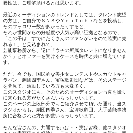
要性は、ご理解頂けるとは思います。
最近のオーディションのトレンドとしては、タレント志望
の方は、ご自身でＳＮＳやＹｏｕＴｕｂｅなどを投稿し、
そのフォロワー数が多かったりすると、
それが世間からの好感度や人気が高い証拠となるので、
「この子は、すでにたくさんのファンがいるので確実に売
れる！」と見込まれて、
芸能事務所から、逆に「ウチの所属タレントになりません
か？」とオファーを受けるケースも時代と共に増えていま
す。
ただ、今でも、国民的な美少女コンテストやスカウトキャ
ラバン、劇団四季さん、宝塚歌劇団などは、そのステージ
を夢見て、活動している方も大変多く、
このスタジオにも、そのためのオーディション写真を撮り
に来られる方がたくさんいらっしゃいます。
このページの上段部分でもご紹介させて頂いた通り、当ス
タジオからも、劇団四季さん、宝塚歌劇団、大手芸能事務
所に合格された方が多数いらっしゃいます。
そんな皆さんの、共通する点は・・実は皆様、他スタジオ