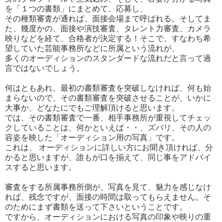
を「１つの書類」にまとめて、応募し、
その種類審査が通れば、面接会場まで呼ばれる。そしてま
た、幾度かの、面接や演技審査、タレント力審査、カメラ
映りなどを経て、合格者が決定する！そこで、すなわち希
望していた芸能事務所などに所属
という流れが、
多くのオーディションのスタンダードな流れだと言って過
言ではないでしょう。
何はともあれ、最初の書類審査を突破しなければ、何も始
まらないので、その書類審査を突破させることが、いかに
大事か、どなたにでもご理解頂けると思います。
では、その書類審査で一番、相手事務所が重視してチェッ
クしていることは、何かといえば・・、ズバリ、その人の
容姿を映した「オーディション用の写真」です。
これは、 オーディションに詳しい方にお聞き頂ければ、分
かると思いますが、誰もが口を揃えて、同じ事をアドバイ
スすると思います。
審査をする所属事務所側が、写真を見て、魅力を感じなけ
れば、残念ですが、面接の時間は取ってもらえません。そ
のためにまず書類を送って下さいということです。
ですから、オーディションにおける写真の印象や映りの重