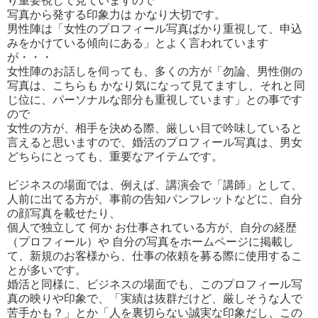
り重要視して見ていますので
写真から発する印象力は かなり大切です。
男性陣は「女性のプロフィール写真ばかり重視して、申込
みをかけている傾向にある」とよく言われています
が・・・
女性陣のお話しを伺っても、多くの方が「勿論、男性側の
写真は、こちらも かなり気になって見てますし、それと同
じ位に、パーソナルな部分も重視しています」との事です
ので
女性の方が、相手を決める際、厳しい目で吟味していると
言えると思いますので、婚活のプロフィール写真は、男女
どちらにとっても、重要なアイテムです。
ビジネスの場面では、例えば、講演会で「講師」として、
人前に出てる方が、事前の告知パンフレットなどに、自分
の顔写真を載せたり、
個人で独立して 何か お仕事されている方が、自分の経歴
（プロフィール）や 自分の写真をホームページに掲載し
て、新規のお客様から、仕事の依頼を募る際に使用するこ
とが多いです。
婚活と同様に、ビジネスの場面でも、このプロフィール写
真の映りや印象で、「実績は抜群だけど、厳しそうな人で
苦手かも？」とか「人を裏切らない誠実な印象だし、この