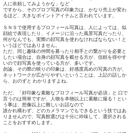
人に依頼してみようかな」など
ですから、そのプロフ写真の印象力は、かなり売上が変わ
るほど、大きなポイントアイテムと言われています。
ＳＮＳで使用するプロフィール写真は、人によっては、似
顔絵で表現したり、イメージに沿った風景写真だったり、
何がなんでも、実際の顔写真を使わなければならない！と
いうほどではありません。
ただ、同じ趣味の仲間を募ったり相手との繋がりを必要と
したい場合は、自身の顔写真を載せる方が、信頼を得やす
いので顔写真を使っている方が、多いです。
勿論、その際の映りの印象は、好感度高めの写真の方が、
ネットワークが広がりやすいということは、上記の話しか
ら、おのずと わかりますよね。
ただ、「好印象な素敵なプロフィール写真が必須」と 口で
言うのは簡単ですが、人物を本物以上に素敵に撮る！とい
う事は、想像以上に難しいお話なので
誰かれ構わず、どのカメラマンでもできるという技ではあ
りませんので、写真館選びは十分に吟味して、選択される
ことをおすすめします。