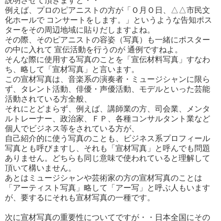
説明させて頂きますと・・
例えば、プロのピアニストの方が「Ｏ月Ｏ日、△△市民文
化ホールで コンサートをします。」というような告知ポス
ターをその周辺地域に貼りだしますよね。
その際、そのピアニストの容姿（写真）も一緒にポスター
の中に入れて 宣伝活動を行うのが 通例ですねよ。
そんな際に使用する写真のことを「宣伝材料写真」すなわ
ち、略して「宣材写真」と言います。
この宣材写真は、音楽系の演奏者・ミュージシャンに限ら
ず、タレント活動、俳優・声優活動、モデルといった芸能
活動されている方全般、
それにとどまらず、例えば、講師業の方、司会業、メンタ
ルトレーナー、政治家、ＦＰ、各種コンサルタント業など
個人でビジネス等をされている方が、
自己紹介的に使う写真のことも、ビジネス系プロフィール
写真とも呼びますし、それも「宣材写真」と呼んでも問題
ありません。どちらも同じ意味で使われていると理解して
頂いて構いません。
あとはミュージシャンや芸術家の方の宣材写真のことは
「アーティスト写真」略して「アー写」と呼ぶ人もいます
が、要するにそれも宣材写真の一種です。
次に宣材写真の重要性についてですが・・日本全国にその