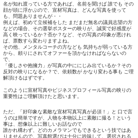
名が知れ渡っている方であれば、名前を聞けば 誰でも その
顔が頭に浮かぶので、宣材写真は、どんな写真を使って
も、問題ありませんが・・
例えば、初めて立候補をした まだまだ無名の議員志望の方
などの場合、その選挙ポスターの映りが、誠実で好感度が
高く映っているか？否か？など、その写真の印象が悪けれ
ば、票数すら変わりますよね。
その他、メンタルコーチの方なども 気持ちが弱っている方
から、頼りにされてオファーを頂かなければならないの
で、
「優しさや抱擁力」が写真の中ににじみ出ているか？その
反対の映りになるか？で、依頼数が かなり変わる事も ご理
解頂けるはずです。
このように宣材写真やビジネスプロフィール写真の映りの
重要性はご理解頂けたと思います。
ただ、「好印象な素敵な宣材写真写真が必須！」と 口で言
うのは簡単ですが、人物を本物以上に素敵に撮る！という
事は、想像以上に難しいお話なので
誰かれ構わず、どのカメラマンでもできるという技ではあ
りませんので、写真館選びは十分に吟味して、選択される