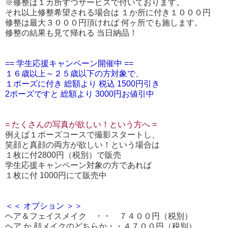
※修整は１カ所ずつサービスで付いております。
それ以上修整希望される場合は １か所に付き１０００円
修整は最大３０００円頂ければ 何ヶ所でも施します。
修整の結果も見て帰れる 当日納品！
== 学生応援キャンペーン開催中 ==
１６歳以上～２５歳以下の方対象で、
１ポーズに付き 総額より 税込 1500円引き
2ポーズですと 総額より 3000円お値引中
= たくさんの写真が欲しい！という方へ =
例えば１ポーズコースで撮影スタートし、
笑顔と真顔の両方が欲しい！という場合は
１枚に付2800円（税別）で販売
学生応援キャンペーン対象の方であれば
１枚に付 1000円にて販売中
＜＜ オプション ＞＞
ヘア＆フェイスメイク ・・ ７４００円（税別）
ヘア か 顔メイクのどちらか・・４７００円（税別）